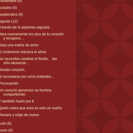
noviembre
(6)
octubre
(6)
septiembre
(9)
agosto
(12)
A través de la alquimia sagrada
Abre nuevamente los ojos de tu corazón
y recupera ...
Deja una estela de amor
El victimismo intoxica el alma
No necesitas cambiar el fondo… tan
sólo atravesar ...
Amado corazón,
Si recordaras por unos instantes…
Procesando
Un corazón generoso se ilumina
compartiendo
Y también hazlo por ti
Quien crees que eres es sólo un sueño
Renace y elige de nuevo
julio
(6)
junio
(6)