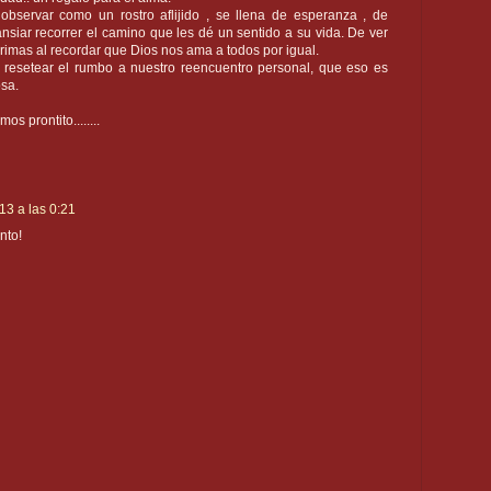
observar como un rostro aflijido , se llena de esperanza , de
nsiar recorrer el camino que les dé un sentido a su vida. De ver
rimas al recordar que Dios nos ama a todos por igual.
resetear el rumbo a nuestro reencuentro personal, que eso es
osa.
os prontito........
13 a las 0:21
nto!