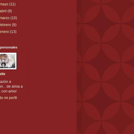
mayo
(11)
abril
(9)
marzo
(10)
febrero
(9)
enero
(13)
 personales
ite
razón a
n... de alma a
. con amor
do mi perfil