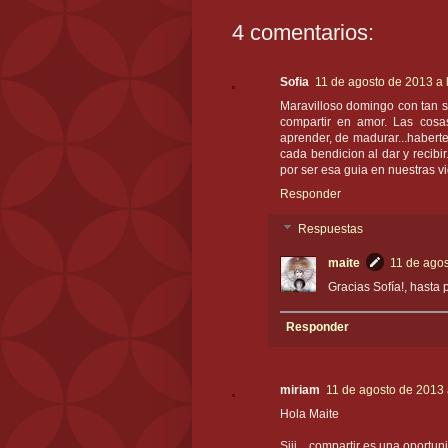
4 comentarios:
Sofia
11 de agosto de 2013 a 
Maravilloso domingo con tan 
compartir en amor. Las cos
aprender, de madurar...habert
cada bendicion al dar y recibi
por ser esa guia en nuestras v
Responder
Respuestas
maite
11 de agos
Gracias Sofía!, hasta p
Responder
miriam
11 de agosto de 2013 
Hola Maite
Siii... compartir es una oportun