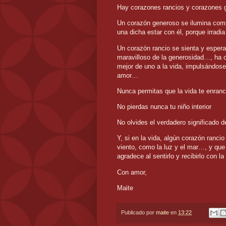
Hay corazones rancios y corazones 
Un corazón generoso se ilumina comp
una dicha estar con él, porque irradia
Un corazón rancio se sienta y espera,
maravilloso de la generosidad…, ha ol
mejor de uno a la vida, impulsándo
amor…
Nunca permitas que la vida te enranc
No pierdas nunca tu niño interior
No olvides el verdadero significado d
Y, si en la vida, algún corazón rancio
viento, como la luz y el mar…, y que
agradece al sentirlo y recibirlo con l
Con amor,
Maite
Publicado por
maite
en
13:22