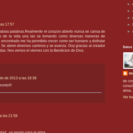
►
►
►
las 17:57
►
sabias palabras.Realmente el corazon abierto nunca se cansa de
►
as de la vida una las va tomando como diversas maneras de
e encontrado me ha permitido crecer como ser humano y disfrutar
r. Se abren diversos caminos y se avanza. Doy gracias al creador
Datos
idas. Nos vemos el viernes con la Bendicion de Dios.
ma
to de 2013 a las 18:38
de co
ronto!!!
corazó
alma..
Ver to
a las 21:58
idad.. un regalo para el alma.